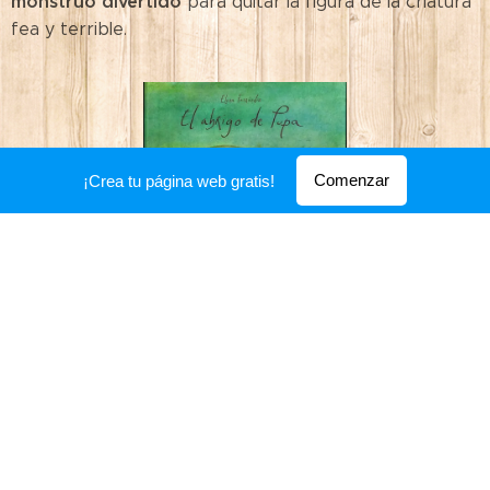
monstruo divertido
para quitar la figura de la criatura
fea y terrible.
Comenzar
¡Crea tu página web gratis!
Mediante ilustraciones en lápiz, Elena Ferrándiz enseña
El abrigo
a los más chicos cómo quitarse los miedos, en
de Pupa
. Su protagonista, Pupa, cada mañana se pone
el abrigo de los miedos (a la soledad, al futuro, al amor)
hasta que se cansa y decide quitárselo. Un relato
sencillo con un poderoso mensaje para los más chicos.