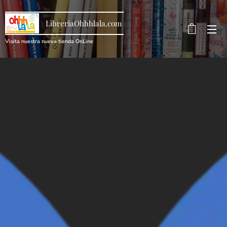
LibreriaOhhhlala.com
Visita nuestra nueva tienda OnLine